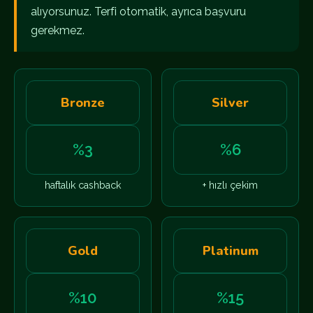
alıyorsunuz. Terfi otomatik, ayrıca başvuru
gerekmez.
Bronze
Silver
%3
%6
haftalık cashback
+ hızlı çekim
Gold
Platinum
%10
%15