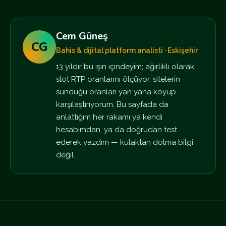
Cem Güneş
CG
Bahis & dijital platform analisti · Eskişehir
13 yıldır bu işin içindeyim; ağırlıklı olarak
slot RTP oranlarını ölçüyor, sitelerin
sunduğu oranları yan yana koyup
karşılaştırıyorum. Bu sayfada da
anlattığım her rakamı ya kendi
hesabımdan, ya da doğrudan test
ederek yazdım — kulaktan dolma bilgi
değil.