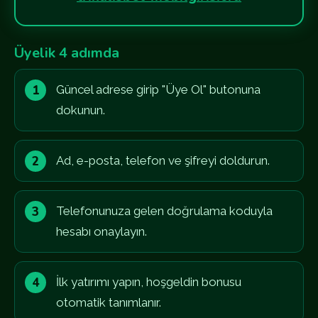
Üyelik 4 adımda
Güncel adrese girip "Üye Ol" butonuna
dokunun.
Ad, e-posta, telefon ve şifreyi doldurun.
Telefonunuza gelen doğrulama koduyla
hesabı onaylayın.
İlk yatırımı yapın, hoşgeldin bonusu
otomatik tanımlanır.