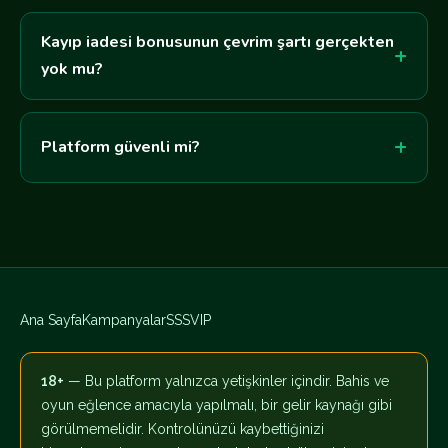
Kayıp iadesi bonusunun çevrim şartı gerçekten
yok mu?
Platform güvenli mi?
Ana Sayfa
Kampanyalar
SSS
VIP
18+
— Bu platform yalnızca yetişkinler içindir. Bahis ve
oyun eğlence amacıyla yapılmalı, bir gelir kaynağı gibi
görülmemelidir. Kontrolünüzü kaybettiğinizi