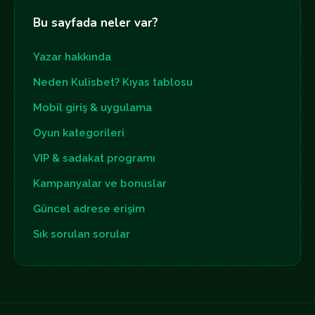
Bu sayfada neler var?
Yazar hakkında
Neden Kulisbet? Kıyas tablosu
Mobil giriş & uygulama
Oyun kategorileri
VIP & sadakat programı
Kampanyalar ve bonuslar
Güncel adrese erişim
Sık sorulan sorular