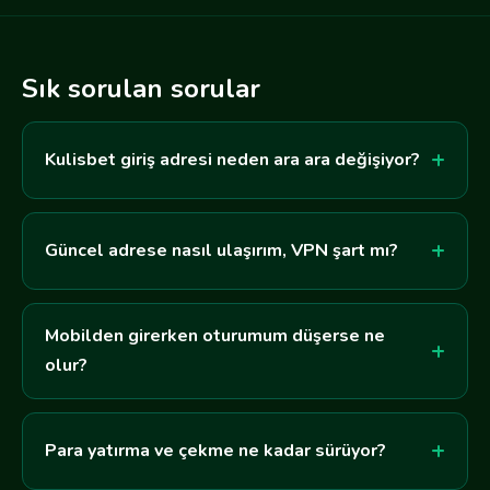
Sık sorulan sorular
Kulisbet giriş adresi neden ara ara değişiyor?
Güncel adrese nasıl ulaşırım, VPN şart mı?
Mobilden girerken oturumum düşerse ne
olur?
Para yatırma ve çekme ne kadar sürüyor?