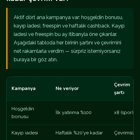
Aktif dört ana kampanya var: hoşgeldin bonusu,
kayıp iadesi, freespin ve haftalık cashback. Kayıp
iadesi ve freespin bu ay itibarıyla öne çıkanlar.
Aşağıdaki tabloda her birinin şartını ve çevrimini
net rakamlarla verdim — sürpriz istemiyorsanız
buraya bir göz atın.
Çevrim
Kampanya
Ne veriyor
şartı
Hoşgeldin
İlk yatırıma %100
x8 (spor)
bonusu
Kayıp iadesi
Haftalık %20'ye kadar
Çevrimsiz*