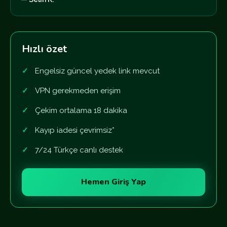
Hızlı özet
Engelsiz güncel yedek link mevcut
VPN gerekmeden erişim
Çekim ortalama 18 dakika
Kayıp iadesi çevrimsiz*
7/24 Türkçe canlı destek
Hemen Giriş Yap