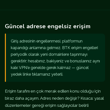
Güncel adrese engelsiz erişim
Giriş adresinin engellenmesi, platformun
kapandığı anlamına gelmez. BTK erişim engelleri
periyodik olarak yeni domainlere taşınmayı
gerektirir; hesabınız, bakiyeniz ve bonuslarınız aynı
kalır. VPN'e genelde gerek kalmaz — güncel
yedek linke tıklamanız yeterli.
Erişim tarafını en çok merak edilen konu olduğu için
biraz daha açayım. Adres neden değişir? Kısaca: yasal
düzenlemeler gereği erişim sağlayıcılar belirli