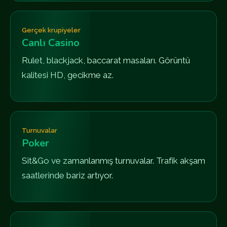
Gerçek krupiyeler
Canlı Casino
Rulet, blackjack, baccarat masaları. Görüntü
kalitesi HD, gecikme az.
Turnuvalar
Poker
Sit&Go ve zamanlanmış turnuvalar. Trafik akşam
saatlerinde bariz artıyor.