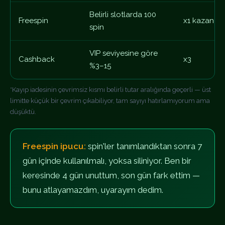
Belirli slotlarda 100
Freespin
x1 kazanç
spin
VIP seviyesine göre
Cashback
x3
%3–15
*Kayıp iadesinin çevrimsiz kısmı belirli tutar aralığında geçerli — üst
limitte küçük bir çevrim çıkabiliyor, tam sayıyı hatırlamıyorum ama
düşüktü.
Freespin ipucu:
spin'ler tanımlandıktan sonra 7
gün içinde kullanılmalı, yoksa siliniyor. Ben bir
keresinde 4 gün unuttum, son gün fark ettim —
bunu atlayamazdım, uyarayım dedim.