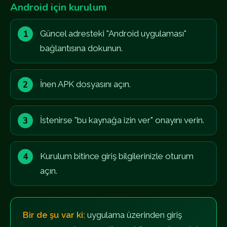
Android için kurulum
Güncel adresteki "Android uygulaması"
bağlantısına dokunun.
İnen APK dosyasını açın.
İstenirse "bu kaynağa izin ver" onayını verin.
Kurulum bitince giriş bilgilerinizle oturum
açın.
Bir de şu var ki:
uygulama üzerinden giriş