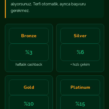
alıyorsunuz. Terfi otomatik, ayrıca başvuru
gerekmez.
Bronze
Silver
%3
%6
haftalık cashback
+ hızlı çekim
Gold
Platinum
%10
%15