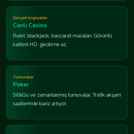
Gerçek krupiyeler
Canlı Casino
Rulet, blackjack, baccarat masaları. Görüntü
kalitesi HD, gecikme az.
Turnuvalar
Poker
Sit&Go ve zamanlanmış turnuvalar. Trafik akşam
saatlerinde bariz artıyor.