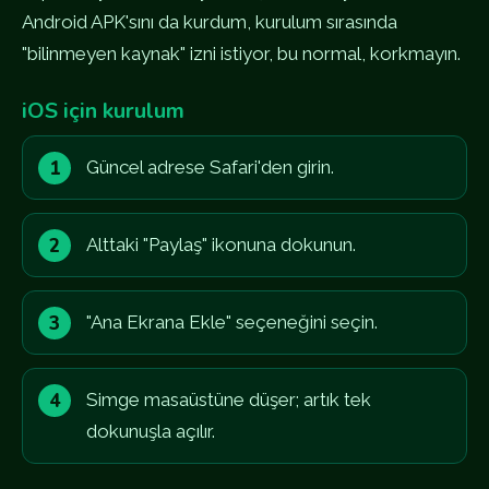
Android APK'sını da kurdum, kurulum sırasında
"bilinmeyen kaynak" izni istiyor, bu normal, korkmayın.
iOS için kurulum
Güncel adrese Safari'den girin.
Alttaki "Paylaş" ikonuna dokunun.
"Ana Ekrana Ekle" seçeneğini seçin.
Simge masaüstüne düşer; artık tek
dokunuşla açılır.