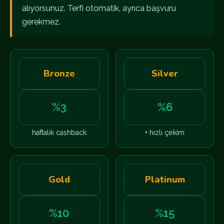
alıyorsunuz. Terfi otomatik, ayrıca başvuru
gerekmez.
Bronze
Silver
%3
%6
haftalık cashback
+ hızlı çekim
Gold
Platinum
%10
%15