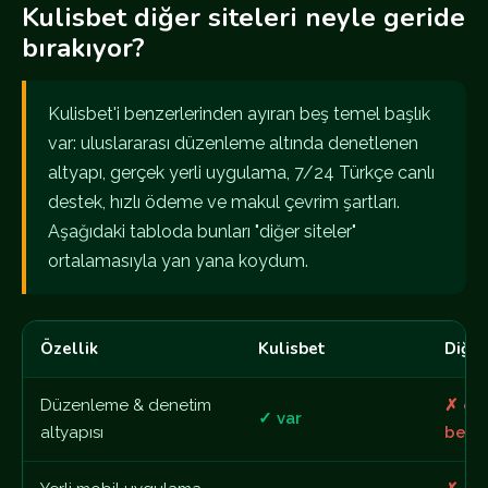
Kulisbet diğer siteleri neyle geride
bırakıyor?
Kulisbet'i benzerlerinden ayıran beş temel başlık
var: uluslararası düzenleme altında denetlenen
altyapı, gerçek yerli uygulama, 7/24 Türkçe canlı
destek, hızlı ödeme ve makul çevrim şartları.
Aşağıdaki tabloda bunları "diğer siteler"
ortalamasıyla yan yana koydum.
Özellik
Kulisbet
Diğer
Düzenleme & denetim
✗ ço
✓ var
altyapısı
belir