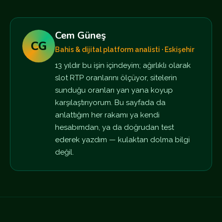
Cem Güneş
CG
Bahis & dijital platform analisti · Eskişehir
13 yıldır bu işin içindeyim; ağırlıklı olarak
slot RTP oranlarını ölçüyor, sitelerin
sunduğu oranları yan yana koyup
karşılaştırıyorum. Bu sayfada da
anlattığım her rakamı ya kendi
hesabımdan, ya da doğrudan test
ederek yazdım — kulaktan dolma bilgi
değil.