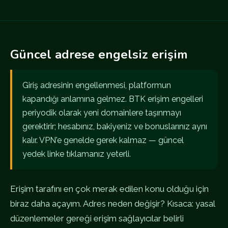
Güncel adrese engelsiz erişim
Giriş adresinin engellenmesi, platformun
kapandığı anlamına gelmez. BTK erişim engelleri
periyodik olarak yeni domainlere taşınmayı
gerektirir; hesabınız, bakiyeniz ve bonuslarınız aynı
kalır. VPN'e genelde gerek kalmaz — güncel
yedek linke tıklamanız yeterli.
Erişim tarafını en çok merak edilen konu olduğu için
biraz daha açayım. Adres neden değişir? Kısaca: yasal
düzenlemeler gereği erişim sağlayıcılar belirli