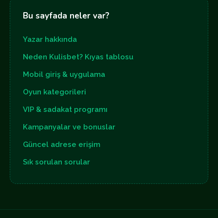
Bu sayfada neler var?
Yazar hakkında
Neden Kulisbet? Kıyas tablosu
Mobil giriş & uygulama
Oyun kategorileri
VIP & sadakat programı
Kampanyalar ve bonuslar
Güncel adrese erişim
Sık sorulan sorular