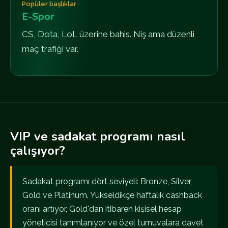
Popüler başlıklar
E-Spor
CS, Dota, LoL üzerine bahis. Niş ama düzenli
maç trafiği var.
VIP ve sadakat programı nasıl
çalışıyor?
Sadakat programı dört seviyeli: Bronze, Silver,
Gold ve Platinum. Yükseldikçe haftalık cashback
oranı artıyor, Gold'dan itibaren kişisel hesap
yöneticisi tanımlanıyor ve özel turnuvalara davet