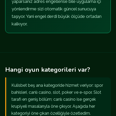
yaparsanız adres engellense bile uygulama içi
yönlendirme sizi otomatik güncel sunucuya
taşıyor. Yani engel derdi büyük ölçüde ortadan
kalkıyor.
Hangi oyun kategorileri var?
Kulisbet beş ana kategoride hizmet veriyor: spor
bahisleri, canlı casino, slot, poker ve e-spor. Slot
tarafı en geniş bölüm; canlı casino ise gerçek
krupiyeli masalarıyla öne çıkıyor. Aşağıda her
kategoriyi öne çıkan özelliğiyle özetledim.