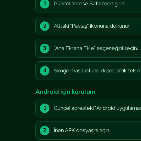
Güncel adrese Safari'den girin.
Alttaki "Paylaş" ikonuna dokunun.
"Ana Ekrana Ekle" seçeneğini seçin.
Simge masaüstüne düşer; artık tek do
Android için kurulum
Güncel adresteki "Android uygulamas
İnen APK dosyasını açın.