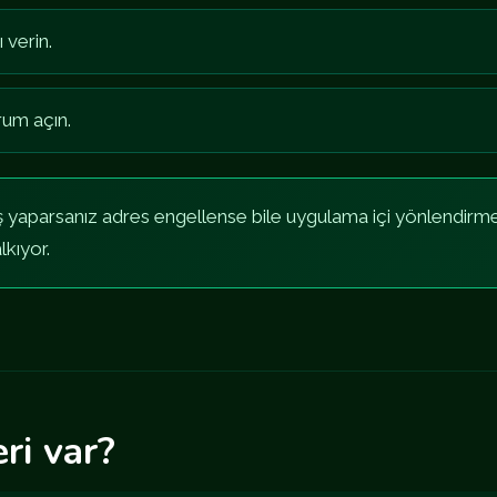
 verin.
urum açın.
 yaparsanız adres engellense bile uygulama içi yönlendirme 
kıyor.
ri var?