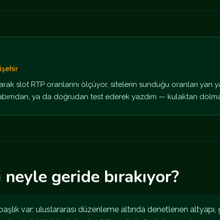
işehir
lı olarak slot RTP oranlarını ölçüyor, sitelerin sunduğu oranları y
sabımdan, ya da doğrudan test ederek yazdım — kulaktan dolma b
i neyle geride bırakıyor?
başlık var: uluslararası düzenleme altında denetlenen altyapı,