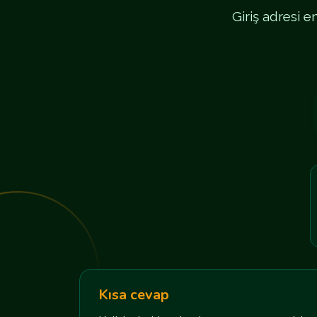
Giriş adresi e
Kısa cevap