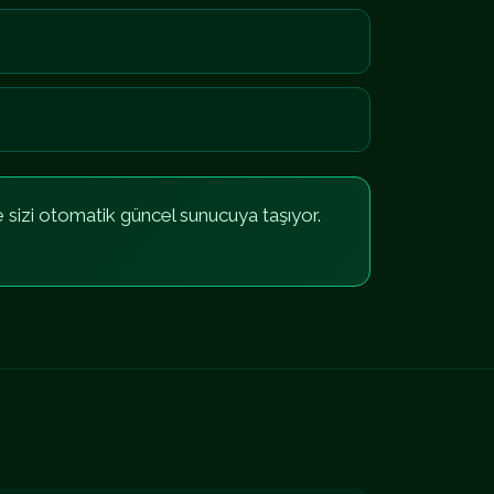
sizi otomatik güncel sunucuya taşıyor.