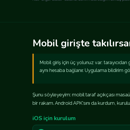
Mobil girişte takılırs
Mobil giriş için üç yolunuz var: tarayıcıda
aynı hesaba bağlanır. Uygulama bildirim gön
Şunu söyleyeyim: mobil taraf açıkçası masaüst
bir rakam. Android APK'sını da kurdum, kurulu
iOS için kurulum