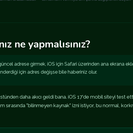
anız ne yapmalısınız?
n güncel adrese girmek, iOS için Safari üzerinden ana ekrana e
derdiği için adres değişse bile haberiniz olur.
ünden daha akıcı geldi bana. iOS 17'de mobil siteyi test etti
m sırasında "bilinmeyen kaynak" izni istiyor, bu normal, kork