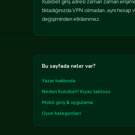
Kulisbet giriş adresi zaman zaman erişim
tıkladığınızda VPN olmadan, aynı hesap ve
değişiminden etkilenmez.
Bu sayfada neler var?
Yazar hakkında
Neden Kulisbet? Kıyas tablosu
Mobil giriş & uygulama
Oyun kategorileri