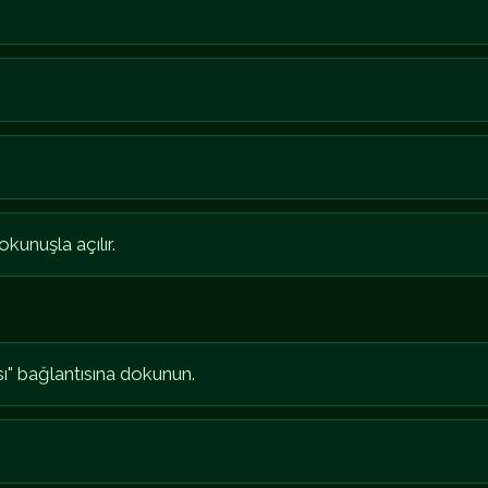
kunuşla açılır.
ı" bağlantısına dokunun.