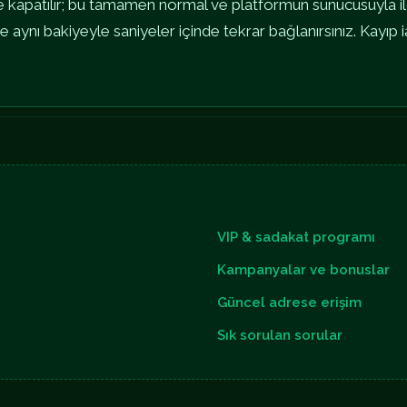
e kapatılır; bu tamamen normal ve platformun sunucusuyla ilg
 aynı bakiyeyle saniyeler içinde tekrar bağlanırsınız. Kayıp
VIP & sadakat programı
Kampanyalar ve bonuslar
Güncel adrese erişim
Sık sorulan sorular