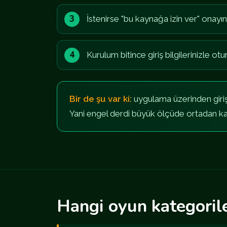
İstenirse "bu kaynağa izin ver" onayını
Kurulum bitince giriş bilgilerinizle ot
Bir de şu var ki:
uygulama üzerinden giriş
Yani engel derdi büyük ölçüde ortadan kal
Hangi oyun kategorile