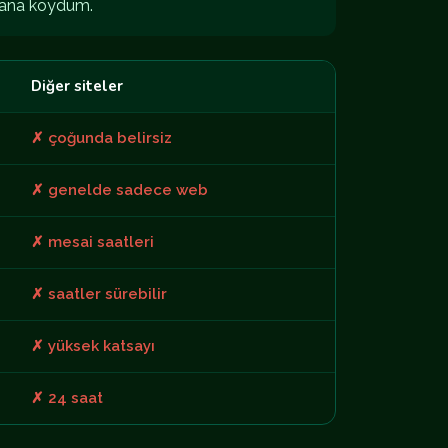
 yana koydum.
Diğer siteler
✗ çoğunda belirsiz
✗ genelde sadece web
✗ mesai saatleri
✗ saatler sürebilir
✗ yüksek katsayı
✗ 24 saat