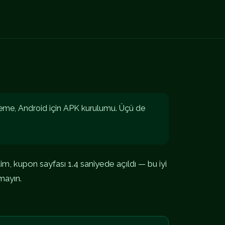
kleme, Android için APK kurulumu. Üçü de
m, kupon sayfası 1.4 saniyede açıldı — bu iyi
mayın.