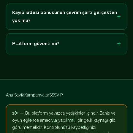
Kayıp iadesi bonusunun çevrim şartı gerçekten
yok mu?
Platform güvenli mi?
Ana Sayfa
Kampanyalar
SSS
VIP
18+
— Bu platform yalnızca yetişkinler içindir. Bahis ve
oyun eğlence amacıyla yapılmalı, bir gelir kaynağı gibi
görülmemelidir. Kontrolünüzü kaybettiğinizi