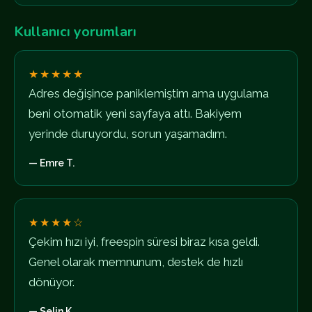
Kullanıcı yorumları
★★★★★
Adres değişince paniklemiştim ama uygulama
beni otomatik yeni sayfaya attı. Bakiyem
yerinde duruyordu, sorun yaşamadım.
— Emre T.
★★★★☆
Çekim hızı iyi, freespin süresi biraz kısa geldi.
Genel olarak memnunum, destek de hızlı
dönüyor.
— Selin K.