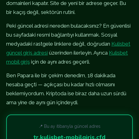
domainleri kapatır. Site de yeni bir adrese geçer. Bu
bir kaçış değil, sektörün rutini.
Peki güncel adresi nereden bulacaksınız? En güvenlisi
bu sayfadaki resmi bağlantıyı kullanmak. Sosyal
medyadaki rastgele linklere değil, doğrudan
Kulisbet
güncel giriş adresi
üzerinden ilerleyin. Ayrıca
Kulisbet
mobil giriş
için de aynı adres geçerli.
Ben Papara ile bir çekim denedim, 18 dakikada
hesaba geçti — açıkçası bu kadar hızlı olmasını
beklemiyordum. Kriptoda ise biraz daha uzun sürdü
ama yine de aynı gün içindeydi.
📍 Bu ay itibarıyla güncel adres
tr.kulisbet-mobilgiris.cfd