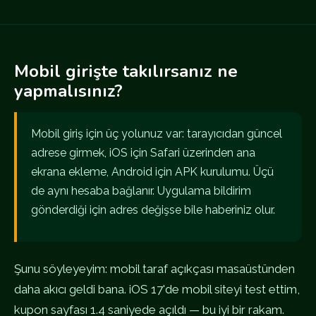
Mobil girişte takılırsanız ne
yapmalısınız?
Mobil giriş için üç yolunuz var: tarayıcıdan güncel
adrese girmek, iOS için Safari üzerinden ana
ekrana ekleme, Android için APK kurulumu. Üçü
de aynı hesaba bağlanır. Uygulama bildirim
gönderdiği için adres değişse bile haberiniz olur.
Şunu söyleyeyim: mobil taraf açıkçası masaüstünden
daha akıcı geldi bana. iOS 17'de mobil siteyi test ettim,
kupon sayfası 1.4 saniyede açıldı — bu iyi bir rakam.