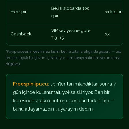
Belirli slotlarda 100
Freespin
x1 kazanç
spin
VIP seviyesine göre
Cashback
x3
%3–15
*Kayıp iadesinin çevrimsiz kısmı belirli tutar aralığında geçerli — üst
limitte küçük bir çevrim çıkabiliyor, tam sayıyı hatırlamıyorum ama
düşüktü.
Freespin ipucu:
spin'ler tanımlandıktan sonra 7
gün içinde kullanılmalı, yoksa siliniyor. Ben bir
keresinde 4 gün unuttum, son gün fark ettim —
bunu atlayamazdım, uyarayım dedim.