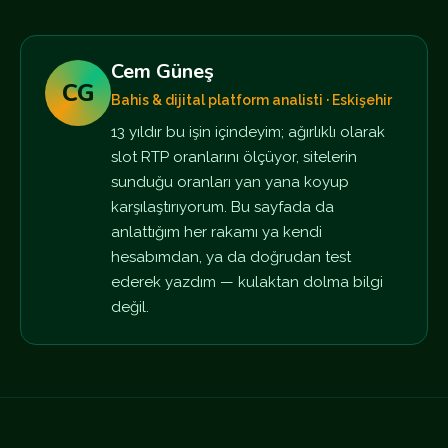
Cem Güneş
CG
Bahis & dijital platform analisti · Eskişehir
13 yıldır bu işin içindeyim; ağırlıklı olarak
slot RTP oranlarını ölçüyor, sitelerin
sunduğu oranları yan yana koyup
karşılaştırıyorum. Bu sayfada da
anlattığım her rakamı ya kendi
hesabımdan, ya da doğrudan test
ederek yazdım — kulaktan dolma bilgi
değil.