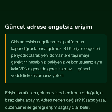
Güncel adrese engelsiz erişim
Giriş adresinin engellenmesi, platformun
kapandığı anlamına gelmez. BTK erişim engelleri
periyodik olarak yeni domainlere taşınmayı
gerektirir; hesabınız, bakiyeniz ve bonuslarınız aynı
kalır. VPN'e genelde gerek kalmaz — güncel
yedek linke tıklamanız yeterli.
Erişim tarafını en çok merak edilen konu olduğu için
biraz daha açayım. Adres neden değişir? Kısaca: yasal
düzenlemeler gereği erişim sağlayıcılar belirli