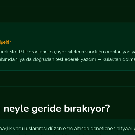
işehir
lı olarak slot RTP oranlarını ölçüyor, sitelerin sunduğu oranları y
sabımdan, ya da doğrudan test ederek yazdım — kulaktan dolma b
i neyle geride bırakıyor?
başlık var: uluslararası düzenleme altında denetlenen altyapı,