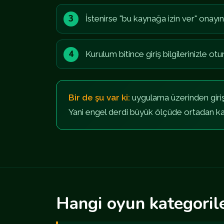
İstenirse "bu kaynağa izin ver" onayını
Kurulum bitince giriş bilgilerinizle ot
Bir de şu var ki:
uygulama üzerinden giriş
Yani engel derdi büyük ölçüde ortadan kal
Hangi oyun kategorile