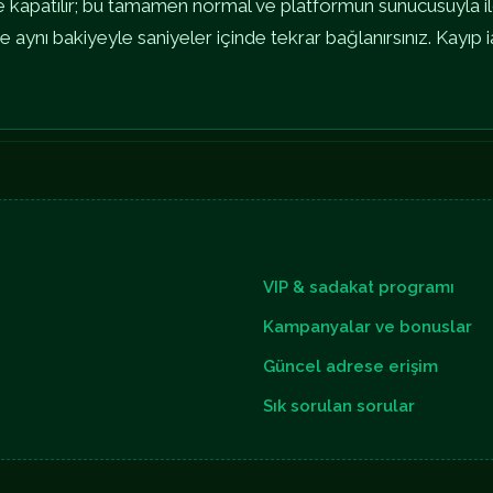
e kapatılır; bu tamamen normal ve platformun sunucusuyla ilg
 aynı bakiyeyle saniyeler içinde tekrar bağlanırsınız. Kayıp
VIP & sadakat programı
Kampanyalar ve bonuslar
Güncel adrese erişim
Sık sorulan sorular