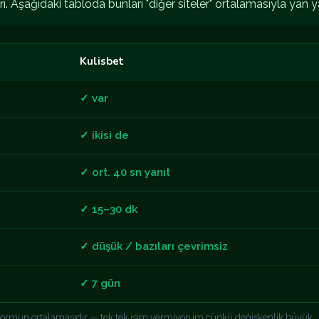
ı. Aşağıdaki tabloda bunları "diğer siteler" ortalamasıyla yan
Kulisbet
✓ var
✓ ikisi de
✓ ort. 40 sn yanıt
✓ 15–30 dk
✓ düşük / bazıları çevrimsiz
✓ 7 gün
latformun ortalamasıdır — tek tek isim vermiyorum çünkü değişkenlik büyük.