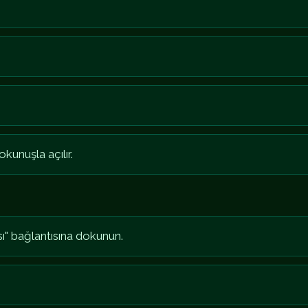
kunuşla açılır.
ı" bağlantısına dokunun.