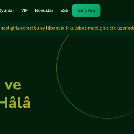
Oyunlar
VIP
Bonuslar
SSS
Giriş Yap
 bu ay itibarıyla tr.kulisbet-mobilgiris.cfd üzerinden engelsiz aç
 ve
Hâlâ