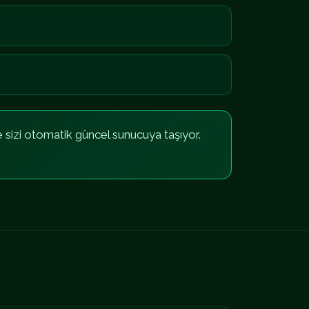
sizi otomatik güncel sunucuya taşıyor.