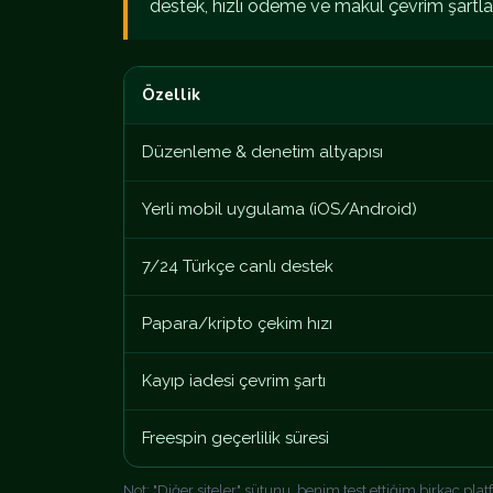
destek, hızlı ödeme ve makul çevrim şartlar
Özellik
Düzenleme & denetim altyapısı
Yerli mobil uygulama (iOS/Android)
7/24 Türkçe canlı destek
Papara/kripto çekim hızı
Kayıp iadesi çevrim şartı
Freespin geçerlilik süresi
Not: "Diğer siteler" sütunu, benim test ettiğim birkaç p