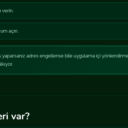
 verin.
urum açın.
 yaparsanız adres engellense bile uygulama içi yönlendirme 
kıyor.
ri var?