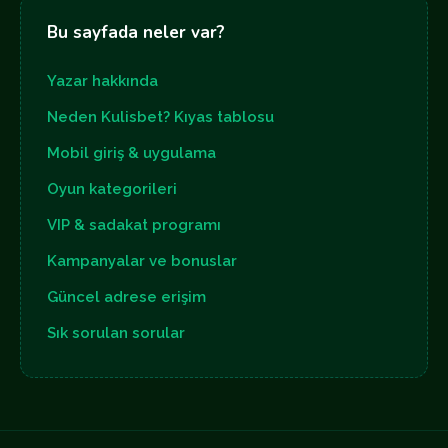
Bu sayfada neler var?
Yazar hakkında
Neden Kulisbet? Kıyas tablosu
Mobil giriş & uygulama
Oyun kategorileri
VIP & sadakat programı
Kampanyalar ve bonuslar
Güncel adrese erişim
Sık sorulan sorular