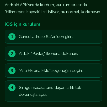
Android APK'sını da kurdum, kurulum sırasında
"bilinmeyen kaynak" izni istiyor, bu normal, korkmayın.
iOS için kurulum
Güncel adrese Safari'den girin.
Alttaki "Paylaş" ikonuna dokunun.
"Ana Ekrana Ekle" seçeneğini seçin.
Simge masaüstüne düşer; artık tek
dokunuşla açılır.