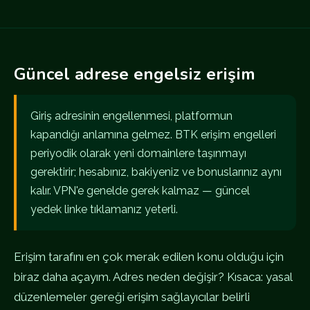
Güncel adrese engelsiz erişim
Giriş adresinin engellenmesi, platformun
kapandığı anlamına gelmez. BTK erişim engelleri
periyodik olarak yeni domainlere taşınmayı
gerektirir; hesabınız, bakiyeniz ve bonuslarınız aynı
kalır. VPN'e genelde gerek kalmaz — güncel
yedek linke tıklamanız yeterli.
Erişim tarafını en çok merak edilen konu olduğu için
biraz daha açayım. Adres neden değişir? Kısaca: yasal
düzenlemeler gereği erişim sağlayıcılar belirli