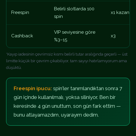
Belirli slotlarda 100
Freespin
x1 kazanç
spin
VIP seviyesine göre
Cashback
x3
%3–15
*Kayıp iadesinin çevrimsiz kısmı belirli tutar aralığında geçerli — üst
limitte küçük bir çevrim çıkabiliyor, tam sayıyı hatırlamıyorum ama
düşüktü.
Freespin ipucu:
spin'ler tanımlandıktan sonra 7
gün içinde kullanılmalı, yoksa siliniyor. Ben bir
keresinde 4 gün unuttum, son gün fark ettim —
bunu atlayamazdım, uyarayım dedim.