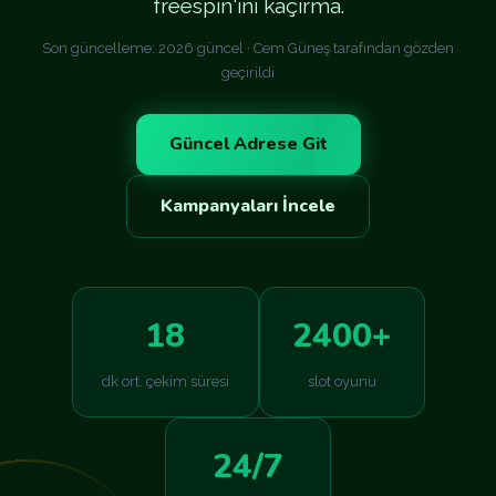
freespin'ini kaçırma.
Son güncelleme: 2026 güncel · Cem Güneş tarafından gözden
geçirildi
Güncel Adrese Git
Kampanyaları İncele
18
2400+
dk ort. çekim süresi
slot oyunu
24/7