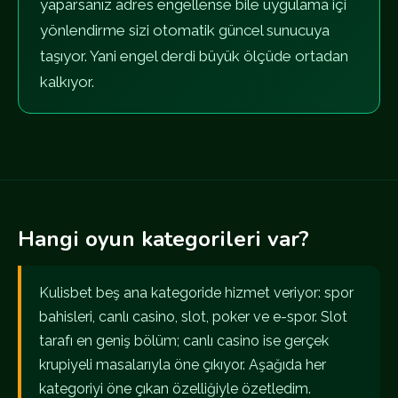
yaparsanız adres engellense bile uygulama içi
yönlendirme sizi otomatik güncel sunucuya
taşıyor. Yani engel derdi büyük ölçüde ortadan
kalkıyor.
Hangi oyun kategorileri var?
Kulisbet beş ana kategoride hizmet veriyor: spor
bahisleri, canlı casino, slot, poker ve e-spor. Slot
tarafı en geniş bölüm; canlı casino ise gerçek
krupiyeli masalarıyla öne çıkıyor. Aşağıda her
kategoriyi öne çıkan özelliğiyle özetledim.