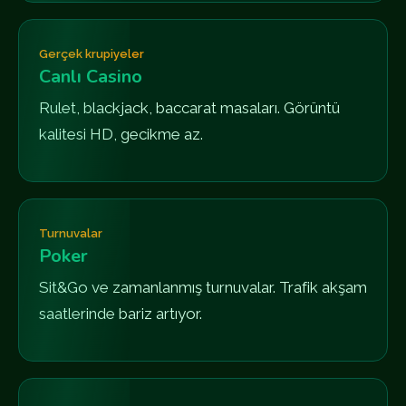
Gerçek krupiyeler
Canlı Casino
Rulet, blackjack, baccarat masaları. Görüntü
kalitesi HD, gecikme az.
Turnuvalar
Poker
Sit&Go ve zamanlanmış turnuvalar. Trafik akşam
saatlerinde bariz artıyor.